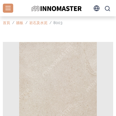
首頁
牆板
岩石及水泥
8003