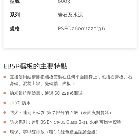
型號
8003
系列
岩石及水泥
規格
PSPC 2600*1220*3.6
EBSP牆板的主要特點
直接使用結構膠把牆板安裝在任何平面牆身上，包括石膏板、石
膏磚、混凝土牆、瓷磚牆、夾板上
納米銀抗菌塗層，通過ISO 22196測試
100% 防水
防火 - 達到 BS476 第 7 部分的 2 級（表面火勢蔓延）
防火系列：達到BS EN 13501 Class B-s1, d0的可燃性標準
環保、零甲醛排放（獲CIC綠色產品認證金級）