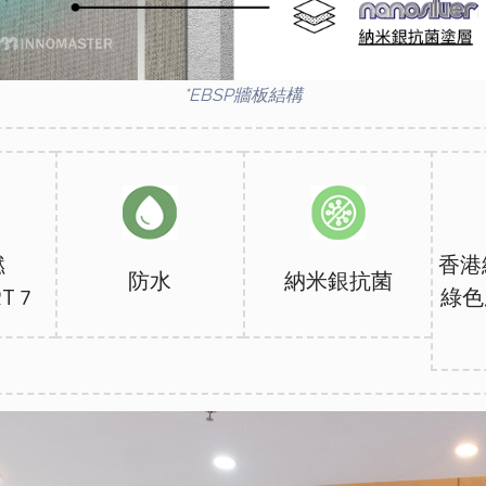
*EBSP牆板結構
燃
香港
防水
納米銀抗菌
T 7
綠色