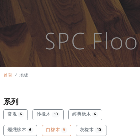
首頁
地板
系列
常規
沙橡木
經典橡木
6
10
6
煙燻橡木
白橡木
灰橡木
6
9
10