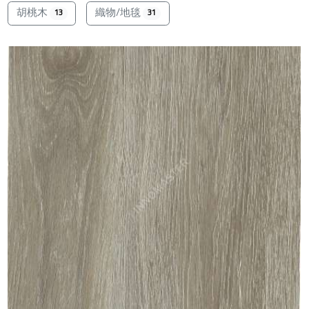
胡桃木
織物/地毯
13
31