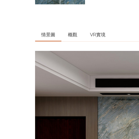
情景圖
概觀
VR實境