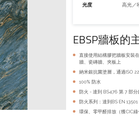
光度
高光／
EBSP牆板的
直接使用結構膠把牆板安裝
牆、瓷磚牆、夾板上
納米銀抗菌塗層，通過ISO 22
100% 防水
防火 - 達到 BS476 第 7
防火系列：達到BS EN 13501 
環保、零甲醛排放（獲CIC