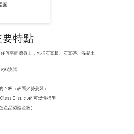
啞面
主要特點
在任何平面牆身上，包括石膏板、石膏磚、混凝土
196測試
 部分的 2 級（表面火勢蔓延）
Class B-s1, d0的可燃性標準
綠色產品認證金級）