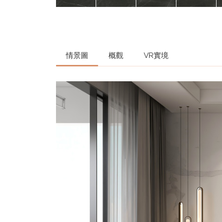
情景圖
概觀
VR實境