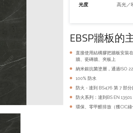
光度
高光／
EBSP牆板的
直接使用結構膠把牆板安裝
牆、瓷磚牆、夾板上
納米銀抗菌塗層，通過ISO 22
100% 防水
防火 - 達到 BS476 第 7
防火系列：達到BS EN 13501 
環保、零甲醛排放（獲CIC