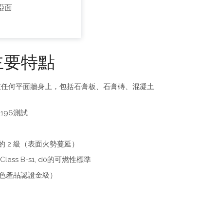
啞面
主要特點
在任何平面牆身上，包括石膏板、石膏磚、混凝土
196測試
 部分的 2 級（表面火勢蔓延）
Class B-s1, d0的可燃性標準
綠色產品認證金級）