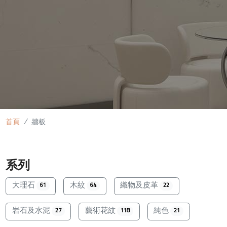
首頁
牆板
系列
大理石
木紋
織物及皮革
61
64
22
岩石及水泥
藝術花紋
純色
27
118
21