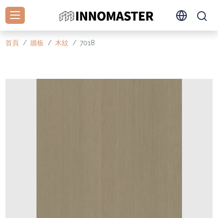
首頁
牆板
木紋
7018