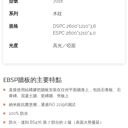
型號
7018
系列
木紋
規格
DSPC 2600*1210*3.6
ESPC 2600*1210*4.0
光度
高光／啞面
EBSP牆板的主要特點
直接使用結構膠把牆板安裝在任何平面牆身上，包括石膏板、石
膏磚、混凝土牆、瓷磚牆、夾板上
納米銀抗菌塗層，通過ISO 22196測試
100% 防水
防火 - 達到 BS476 第 7 部分的 2 級（表面火勢蔓延）