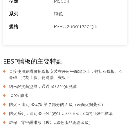
型號
MS004
系列
純色
規格
PSPC 2600*1220*3.6
EBSP牆板的主要特點
直接使用結構膠把牆板安裝在任何平面牆身上，包括石膏板、石
膏磚、混凝土牆、瓷磚牆、夾板上
納米銀抗菌塗層，通過ISO 22196測試
100% 防水
防火 - 達到 BS476 第 7 部分的 2 級（表面火勢蔓延）
防火系列：達到BS EN 13501 Class B-s1, d0的可燃性標準
環保、零甲醛排放（獲CIC綠色產品認證金級）