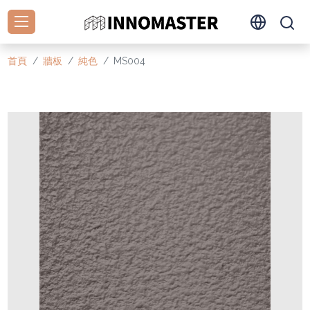
首頁
牆板
純色
MS004