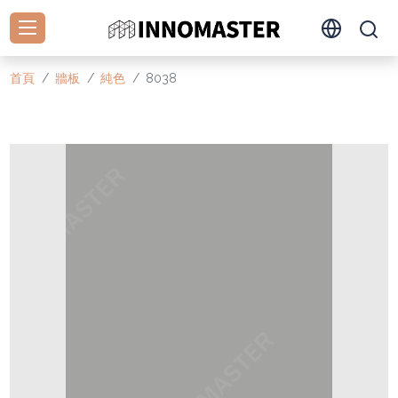
首頁
牆板
純色
8038