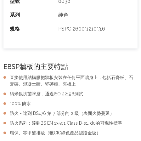
型號
8038
系列
純色
規格
PSPC 2600*1210*3.6
EBSP牆板的主要特點
直接使用結構膠把牆板安裝在任何平面牆身上，包括石膏板、石
膏磚、混凝土牆、瓷磚牆、夾板上
納米銀抗菌塗層，通過ISO 22196測試
100% 防水
防火 - 達到 BS476 第 7 部分的 2 級（表面火勢蔓延）
防火系列：達到BS EN 13501 Class B-s1, d0的可燃性標準
環保、零甲醛排放（獲CIC綠色產品認證金級）