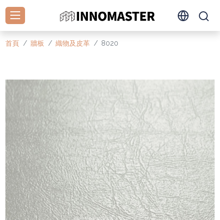
首頁
牆板
織物及皮革
8020