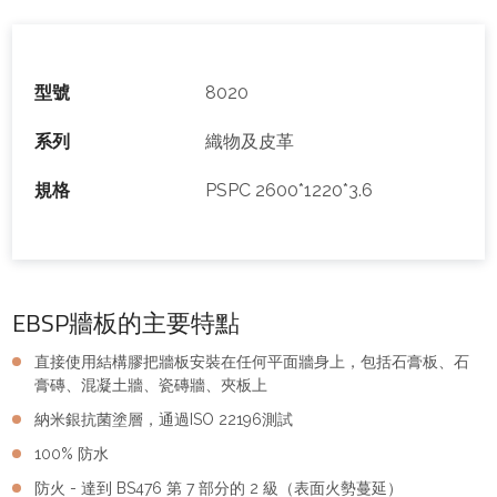
型號
8020
系列
織物及皮革
規格
PSPC 2600*1220*3.6
EBSP牆板的主要特點
直接使用結構膠把牆板安裝在任何平面牆身上，包括石膏板、石
膏磚、混凝土牆、瓷磚牆、夾板上
納米銀抗菌塗層，通過ISO 22196測試
100% 防水
防火 - 達到 BS476 第 7 部分的 2 級（表面火勢蔓延）