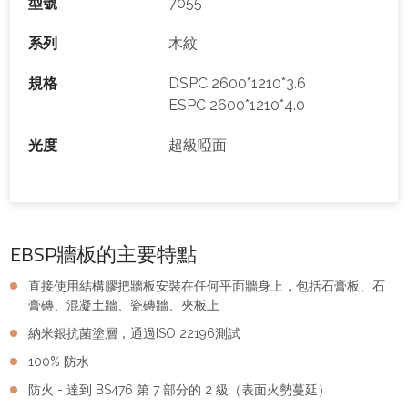
型號
7055
系列
木紋
規格
DSPC 2600*1210*3.6
ESPC 2600*1210*4.0
光度
超級啞面
EBSP牆板的主要特點
直接使用結構膠把牆板安裝在任何平面牆身上，包括石膏板、石
膏磚、混凝土牆、瓷磚牆、夾板上
納米銀抗菌塗層，通過ISO 22196測試
100% 防水
防火 - 達到 BS476 第 7 部分的 2 級（表面火勢蔓延）