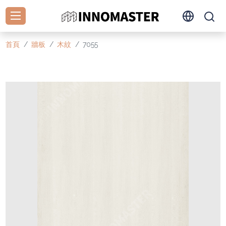
首頁
牆板
木紋
7055