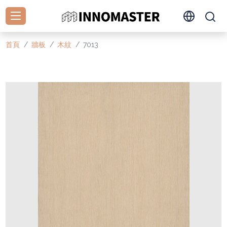
首頁
牆板
木紋
7013