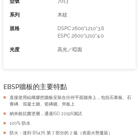
型號
7013
系列
木紋
規格
DSPC 2600*1210*3.6
ESPC 2600*1210*4.0
光度
高光／啞面
EBSP牆板的主要特點
直接使用結構膠把牆板安裝在任何平面牆身上，包括石膏板、石
膏磚、混凝土牆、瓷磚牆、夾板上
納米銀抗菌塗層，通過ISO 22196測試
100% 防水
防火 - 達到 BS476 第 7 部分的 2 級（表面火勢蔓延）