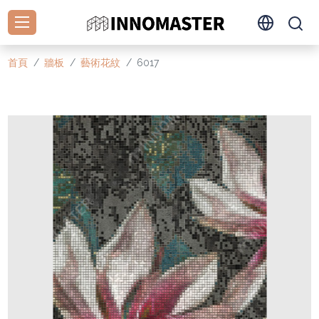
首頁
牆板
藝術花紋
6017