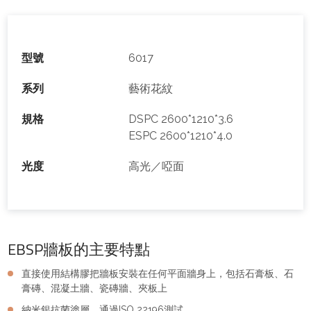
型號
6017
系列
藝術花紋
規格
DSPC 2600*1210*3.6
ESPC 2600*1210*4.0
光度
高光／啞面
EBSP牆板的主要特點
直接使用結構膠把牆板安裝在任何平面牆身上，包括石膏板、石
膏磚、混凝土牆、瓷磚牆、夾板上
納米銀抗菌塗層，通過ISO 22196測試