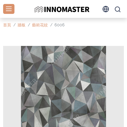
首頁
牆板
藝術花紋
6006