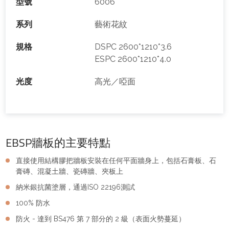
型號
6006
系列
藝術花紋
規格
DSPC 2600*1210*3.6
ESPC 2600*1210*4.0
光度
高光／啞面
EBSP牆板的主要特點
直接使用結構膠把牆板安裝在任何平面牆身上，包括石膏板、石
膏磚、混凝土牆、瓷磚牆、夾板上
納米銀抗菌塗層，通過ISO 22196測試
100% 防水
防火 - 達到 BS476 第 7 部分的 2 級（表面火勢蔓延）