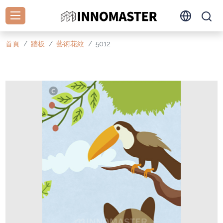
首頁
牆板
藝術花紋
5012