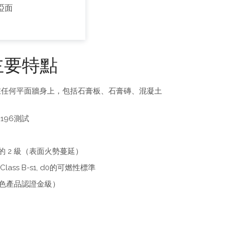
啞面
主要特點
在任何平面牆身上，包括石膏板、石膏磚、混凝土
196測試
 部分的 2 級（表面火勢蔓延）
Class B-s1, d0的可燃性標準
綠色產品認證金級）