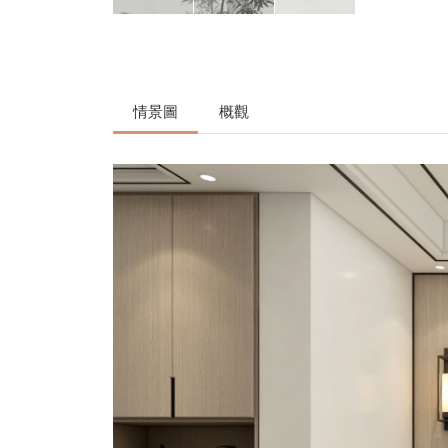
情景圖
概觀