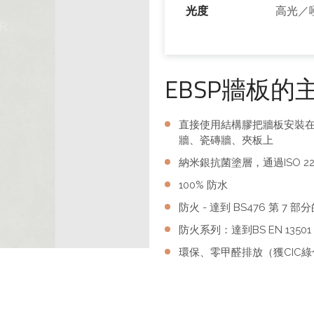
光度
高光／
EBSP牆板的
直接使用結構膠把牆板安裝
牆、瓷磚牆、夾板上
納米銀抗菌塗層，通過ISO 22
100% 防水
防火 - 達到 BS476 第 7
防火系列：達到BS EN 13501 
環保、零甲醛排放（獲CIC