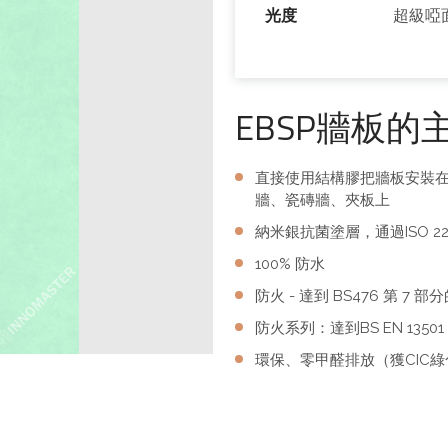
光度
超級啞
EBSP牆板的
直接使用結構膠把牆板安裝
牆、瓷磚牆、夾板上
納米銀抗菌塗層，通過ISO 22
100% 防水
防火 - 達到 BS476 第 7
防火系列：達到BS EN 13501 
環保、零甲醛排放（獲CIC