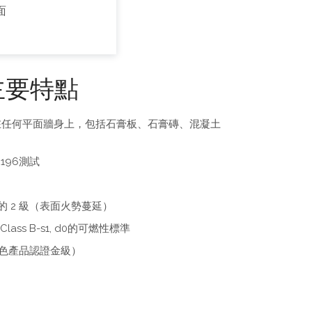
面
主要特點
在任何平面牆身上，包括石膏板、石膏磚、混凝土
196測試
 部分的 2 級（表面火勢蔓延）
Class B-s1, d0的可燃性標準
綠色產品認證金級）