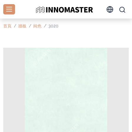
首頁
牆板
純色
3020