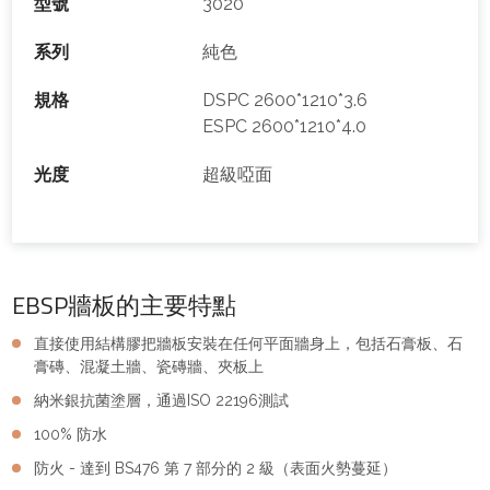
型號
3020
系列
純色
規格
DSPC 2600*1210*3.6
ESPC 2600*1210*4.0
光度
超級啞面
EBSP牆板的主要特點
直接使用結構膠把牆板安裝在任何平面牆身上，包括石膏板、石
膏磚、混凝土牆、瓷磚牆、夾板上
納米銀抗菌塗層，通過ISO 22196測試
100% 防水
防火 - 達到 BS476 第 7 部分的 2 級（表面火勢蔓延）