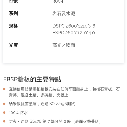
型號
3004
系列
岩石及水泥
規格
DSPC 2600*1210*3.6
ESPC 2600*1210*4.0
光度
高光／啞面
EBSP牆板的主要特點
直接使用結構膠把牆板安裝在任何平面牆身上，包括石膏板、石
膏磚、混凝土牆、瓷磚牆、夾板上
納米銀抗菌塗層，通過ISO 22196測試
100% 防水
防火 - 達到 BS476 第 7 部分的 2 級（表面火勢蔓延）