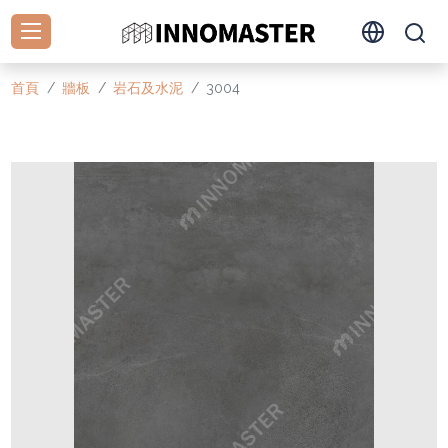
首頁
牆板
岩石及水泥
3004