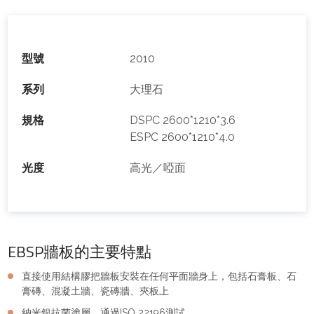
型號
2010
系列
大理石
規格
DSPC 2600*1210*3.6
ESPC 2600*1210*4.0
光度
高光／啞面
EBSP牆板的主要特點
直接使用結構膠把牆板安裝在任何平面牆身上，包括石膏板、石
膏磚、混凝土牆、瓷磚牆、夾板上
納米銀抗菌塗層，通過ISO 22196測試