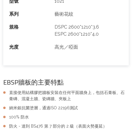
型號
1021
系列
藝術花紋
規格
DSPC 2600*1210*3.6
ESPC 2600*1210*4.0
光度
高光／啞面
EBSP牆板的主要特點
直接使用結構膠把牆板安裝在任何平面牆身上，包括石膏板、石
膏磚、混凝土牆、瓷磚牆、夾板上
納米銀抗菌塗層，通過ISO 22196測試
100% 防水
防火 - 達到 BS476 第 7 部分的 2 級（表面火勢蔓延）