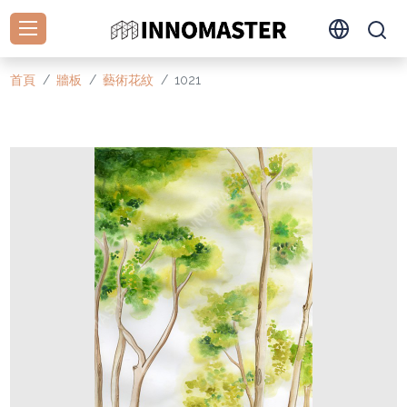
首頁
牆板
藝術花紋
1021