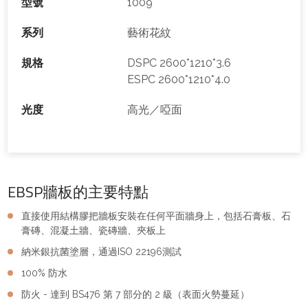
型號
1009
系列
藝術花紋
規格
DSPC 2600*1210*3.6
ESPC 2600*1210*4.0
光度
高光／啞面
EBSP牆板的主要特點
直接使用結構膠把牆板安裝在任何平面牆身上，包括石膏板、石
膏磚、混凝土牆、瓷磚牆、夾板上
納米銀抗菌塗層，通過ISO 22196測試
100% 防水
防火 - 達到 BS476 第 7 部分的 2 級（表面火勢蔓延）