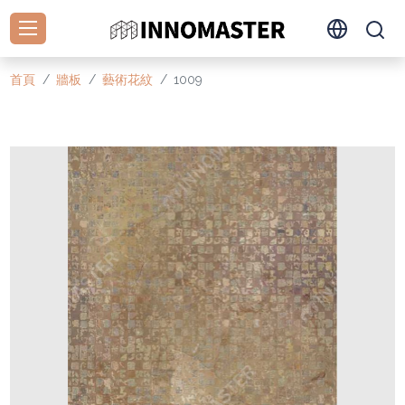
首頁
牆板
藝術花紋
1009