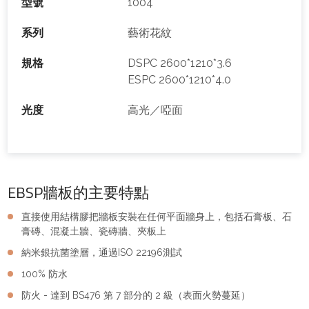
型號
1004
系列
藝術花紋
規格
DSPC 2600*1210*3.6
ESPC 2600*1210*4.0
光度
高光／啞面
EBSP牆板的主要特點
直接使用結構膠把牆板安裝在任何平面牆身上，包括石膏板、石
膏磚、混凝土牆、瓷磚牆、夾板上
納米銀抗菌塗層，通過ISO 22196測試
100% 防水
防火 - 達到 BS476 第 7 部分的 2 級（表面火勢蔓延）