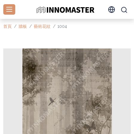
首頁
牆板
藝術花紋
1004