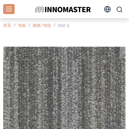
首頁
地板
織物/地毯
002-3