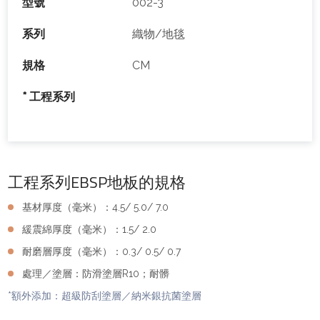
型號
002-3
系列
織物/地毯
規格
CM
* 工程系列
工程系列EBSP地板的規格
基材厚度（毫米）：4.5/ 5.0/ 7.0
緩震綿厚度（毫米）：1.5/ 2.0
耐磨層厚度（毫米）：0.3/ 0.5/ 0.7
處理／塗層：防滑塗層R10；耐髒
*額外添加：超級防刮塗層／納米銀抗菌塗層