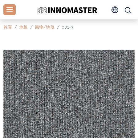
首頁
地板
織物/地毯
001-3