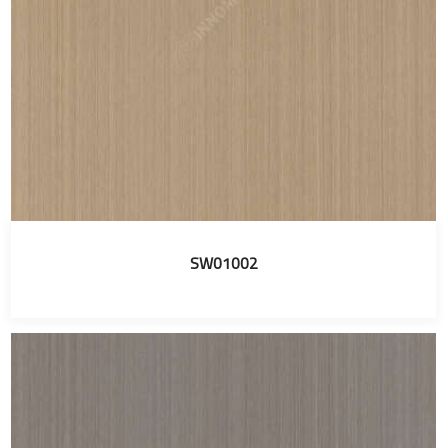
SW01002