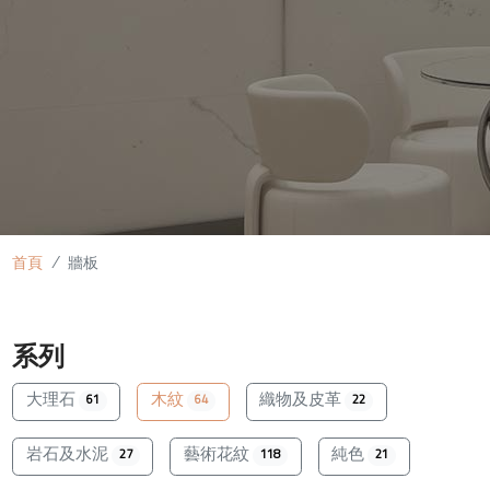
首頁
牆板
系列
大理石
木紋
織物及皮革
61
64
22
岩石及水泥
藝術花紋
純色
27
118
21